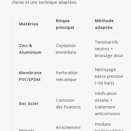
chimie et une technique adaptées.
Risque
Méthode
Matériau
principal
adaptée
Tensioactifs
Zinc &
Oxydation
neutres +
Aluminium
immédiate
brossage doux
Nettoyage
Membrane
Perforation
basse pression
PVC/EPDM
mécanique
(<50 bars)
Vérification
Corrosion
visserie +
Bac Acier
des fixations
traitement
anticorrosion
Produits
Arrachement
Shingle
biodégradables