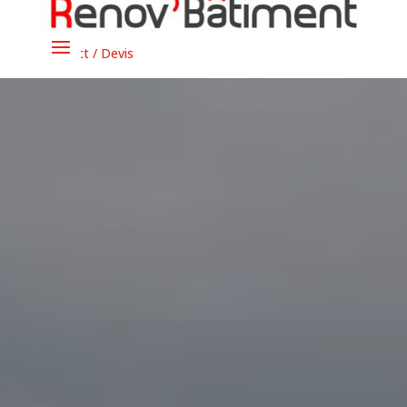
02 43 24 24 10

Contact / Devis